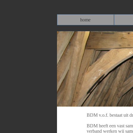
home
BDM v.o.f. bestaat uit d
BDM heeft een vast same
verband werken wij sam