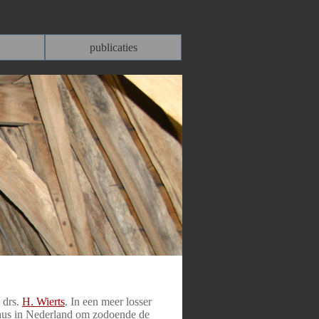
publicaties
 drs.
H. Wierts
. In een meer losser
aus in Nederland om zodoende de