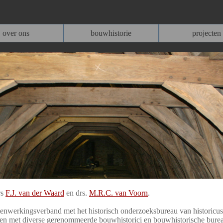
over ons
bouwhistorie
projecten
rs
F.J. van der Waard
en drs.
M.R.C. van Voorn
.
nwerkingsverband met het historisch onderzoeksbureau van historicus
en met diverse gerenommeerde bouwhistorici en bouwhistorische bure