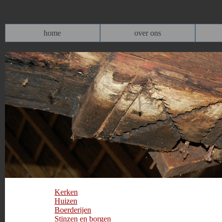
home
over ons
Kerken
Huizen
Boerderijen
Stinzen en borgen